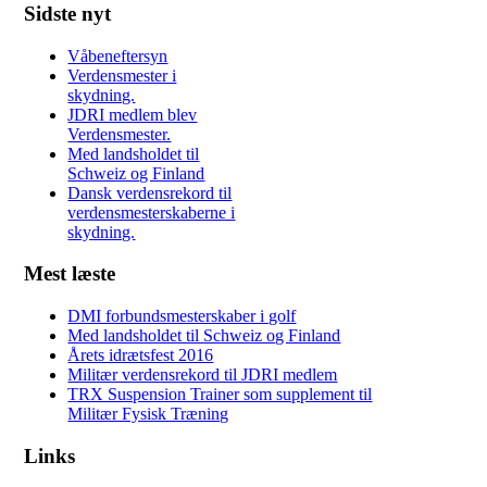
Sidste nyt
Våbeneftersyn
Verdensmester i
skydning.
JDRI medlem blev
Verdensmester.
Med landsholdet til
Schweiz og Finland
Dansk verdensrekord til
verdensmesterskaberne i
skydning.
Mest læste
DMI forbundsmesterskaber i golf
Med landsholdet til Schweiz og Finland
Årets idrætsfest 2016
Militær verdensrekord til JDRI medlem
TRX Suspension Trainer som supplement til
Militær Fysisk Træning
Links