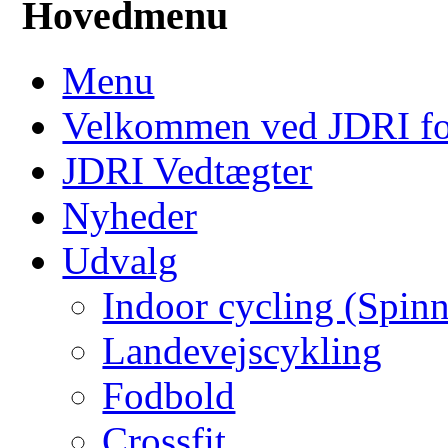
Hovedmenu
Menu
Velkommen ved JDRI f
JDRI Vedtægter
Nyheder
Udvalg
Indoor cycling (Spin
Landevejscykling
Fodbold
Crossfit