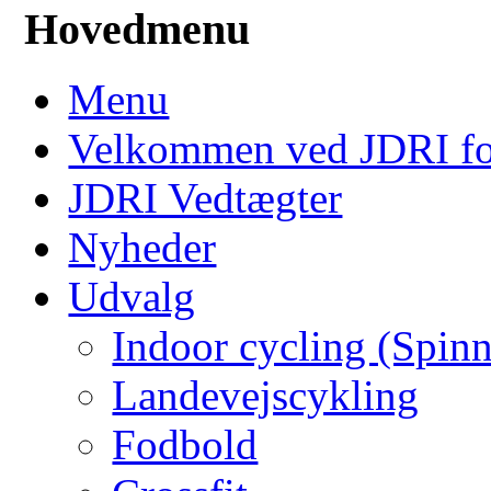
Hovedmenu
Menu
Velkommen ved JDRI f
JDRI Vedtægter
Nyheder
Udvalg
Indoor cycling (Spin
Landevejscykling
Fodbold