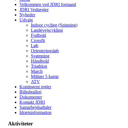
Velkommen ved JDRI formand
JDRI Vedtægter
Nyheder
Udvalg
Indoor cycling (Spinning)
Landevejscykling
Fodbold
Crossfit
Løb
Orienteringsløb
Svømning
Håndbold
Triathlon
March
Militær 5 kamp
ATV
Kontingent regler
Billedgalleri
Dokumenter
Kontakt JDRI
Samarbejdsaftaler
Idrætsinformation
Aktiviteter