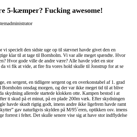
ære 5-kæmper? Fucking awesome!
stemadministrator
or vi specielt den sidste uge op til stævnet havde givet den en
gtige klar til at tage til Bornholm. Vi var alle meget spændte. Hvor
en? Hvor gode ville de andre være? Alle havde ydet en stor
da vi fik at vide, at fire fra vores hold skulle til Jonstrup for at se
ge, en sergent, en tidligere sergent og en overkonstabel af 1. grad
 Bornholm onsdag morgen, og der var ikke meget tid til at blive
da skydning allerede startede klokken otte. Kampen bestod i at
refter ti skud på et minut, på en plade 200m væk. Efter skydningen
ogle havde skudt rigtig godt, imens andre ikke ligefrem havde ramt
skytter” gav naturligvis skylden på M/95´eren, optikken osv. imens
 forrest i feltet. Det skulle senere vise sig at have stor indflydelse