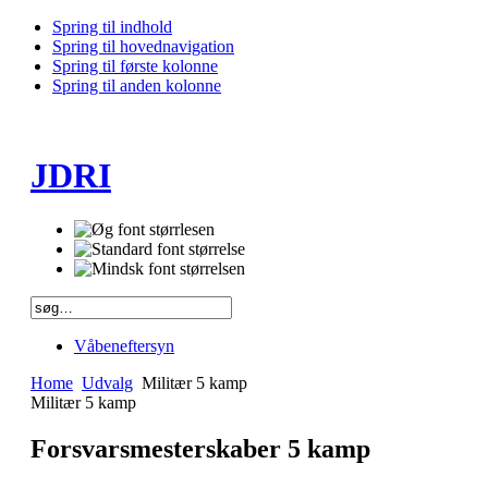
DERICIA
Spring til indhold
Spring til hovednavigation
Spring til første kolonne
Spring til anden kolonne
NINGSLEJR
TA
RT
JDRI
NINGSLEJR
DERICIA
Våbeneftersyn
FLOWER/SPRING
Home
Udvalg
Militær 5 kamp
Militær 5 kamp
INGEHED
Forsvarsmesterskaber 5 kamp
TERSKABER