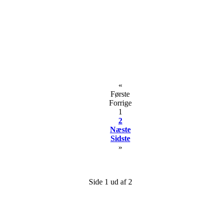
«
Første
Forrige
1
2
Næste
Sidste
»
Side 1 ud af 2