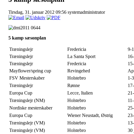
Tirsdag, 31. januar 2012 09:56
systemadministrator
STEBRO,
5 kamp sæsonplan
OPA
Træningslejr
Fredericia
9-1
Træningslejr
La Santa Sport
16
NER
Træningslejr
Fredericia
15-
TADT,
Mayflower/spring cup
Revingehed
Ap
RIG
FSV Mesterskaber
Holstebro
1-3
Træningslejr
Rønne
17
Europa Cup
Lecce, Italien
21
NINGSLEJR
Træningslejr (NM)
Holstebro
11-
)
Nordiske mesterskaber
Holstebro
25-
STEBRO
Europa Cup
Wiener Neustadt, Østrig
23-
Træningslejr (VM)
Holstebro
13-
Træningslejr (VM)
Holstebro
30 