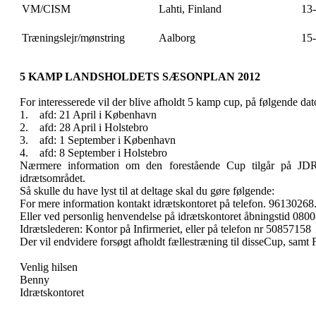
NINGSLEJR
VM/CISM
Lahti, Finland
13
)
STEBRO
Træningslejr/mønstring
Aalborg
15
5 KAMP LANDSHOLDETS SÆSONPLAN 2012
For interesserede vil der blive afholdt 5 kamp cup, på følgende dat
1. afd: 21 April i København
CISM
2. afd: 28 April i Holstebro
I,
3. afd: 1 September i København
LAND
4. afd: 8 September i Holstebro
Nærmere information om den forestående Cup tilgår på JD
idrætsområdet.
Så skulle du have lyst til at deltage skal du gøre følgende:
For mere information kontakt idrætskontoret på telefon. 9613026
Eller ved personlig henvendelse på idrætskontoret åbningstid 0800
INGSLEJR/-
Idrætslederen: Kontor på Infirmeriet, eller på telefon nr 50857158
STRING
Der vil endvidere forsøgt afholdt fællestræning til disseCup, sam
BORG
Venlig hilsen
Benny
Idrætskontoret