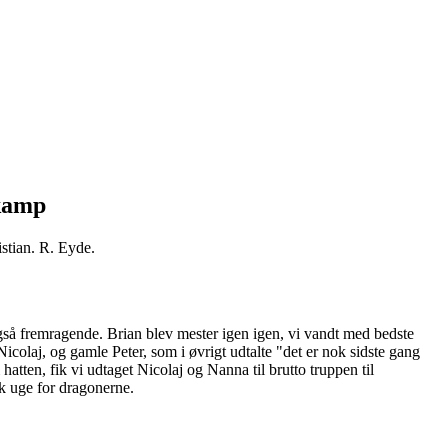
 kamp
stian. R. Eyde.
å fremragende. Brian blev mester igen igen, vi vandt med bedste
icolaj, og gamle Peter, som i øvrigt udtalte "det er nok sidste gang
 hatten, fik vi udtaget Nicolaj og Nanna til brutto truppen til
isk uge for dragonerne.