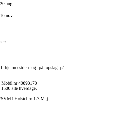
-20 aug
-16 nov
oer:
RI hjemmesiden og på opslag på
8. Mobil nr 40893178
-1500 alle hverdage.
t FSVM i Holstebro 1-3 Maj.