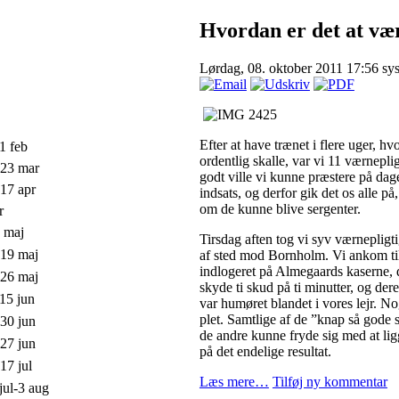
Hvordan er det at v
Lørdag, 08. oktober 2011 17:56
sy
Efter at have trænet i flere uger, hv
1 feb
ordentlig skalle, var vi 11 værnepli
-23 mar
godt ville vi kunne præstere på dag
17 apr
indsats, og derfor gik det os alle på, 
om de kunne blive sergenter.
r
 maj
Tirsdag aften tog vi syv værnepligti
-19 maj
af sted mod Bornholm. Vi ankom til
indlogeret på Almegaards kaserne, 
-26 maj
skyde ti skud på ti minutter, og de
15 jun
var humøret blandet i vores lejr. N
plet. Samtlige af de ”knap så gode 
30 jun
de andre kunne fryde sig med at ligge
27 jun
på det endelige resultat.
17 jul
Læs mere…
Tilføj ny kommentar
jul-3 aug