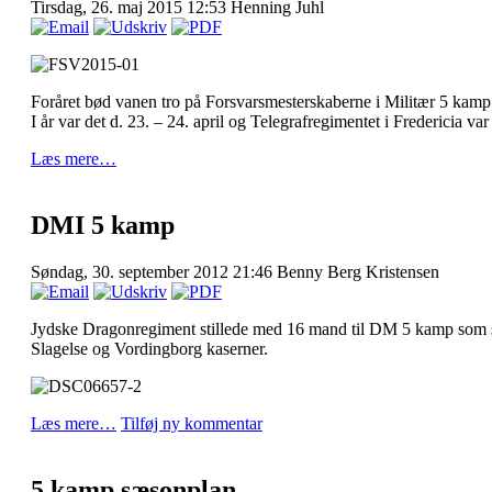
STEBRO
Tirsdag, 26. maj 2015 12:53
Henning Juhl
Foråret bød vanen tro på Forsvarsmesterskaberne i Militær 5 kamp
NINGSLEJR
I år var det d. 23. – 24. april og Telegrafregimentet i Fredericia va
NNE
Læs mere…
DMI 5 kamp
OPA
E,
Søndag, 30. september 2012 21:46
Benny Berg Kristensen
LIEN
Jydske Dragonregiment stillede med 16 mand til DM 5 kamp som s
Slagelse og Vordingborg kaserner.
NINGSLEJR
)
STEBRO
Læs mere…
Tilføj ny kommentar
5 kamp sæsonplan